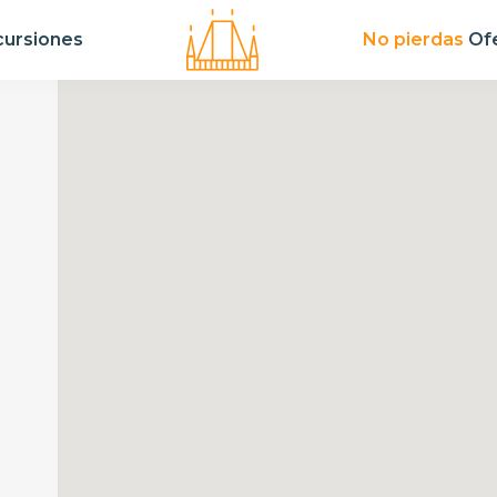
cursiones
No pierdas
Ofe
ONES
-5 %
-5 %
10 %